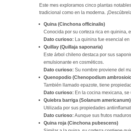
Este mes exploramos cinco plantas notables 
tradicional como en la moderna. ¡Descúbrel
Quina (Cinchona officinalis)
Conocida por su corteza rica en quinina, e
Dato curioso:
La quinina fue esencial en l
Quillay (Quillaja saponaria)
Este árbol chileno destaca por sus sapon
emulsionante en cosméticos.
Dato curioso:
Su nombre proviene del map
Quenopodio (Chenopodium ambrosioi
También llamado epazote, tiene propiedade
Dato curioso:
En la cocina mexicana, se ut
Quiebra barriga (Solanum americanum)
Utilizada por sus propiedades antiinflamat
Dato curioso:
Aunque sus frutos maduros 
Quina roja (Cinchona pubescens)
Similar a la quina, su corteza contiene qu