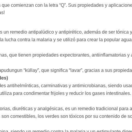
que comienzan con la letra “Q”. Sus propiedades y aplicacione
as!
s un remedio antipalúdico y antipirético, además de ser tónica y
a lucha contra la malaria y se utilizó para crear la popular agua
inas, que tienen propiedades expectorantes, antiinflamatorias 
udungun “küllay”, que significa “lavar”, gracias a sus propied
des)
s antihelmínticas, carminativas y antimicrobianas, siendo usado
iliza para condimentar frijoles y reducir los gases intestinales.
orias, diuréticas y analgésicas, es un remedio tradicional para
son comestibles, los verdes son tóxicos por su contenido de so
inina, siendo un remedio contra la malaria y un estimulante diges