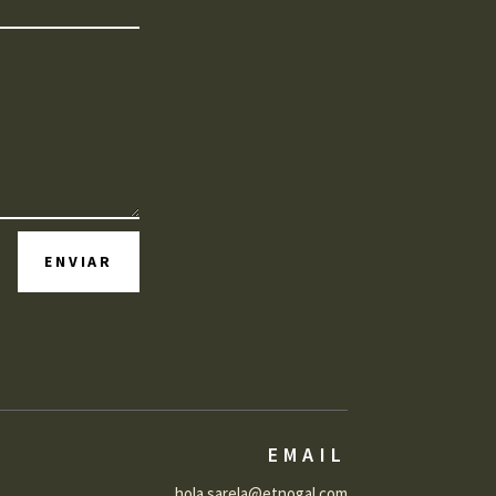
ENVIAR
EMAIL
hola.sarela@etnogal.com